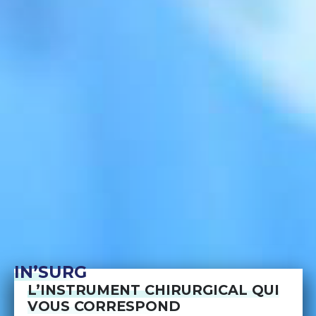
IN’SURG
L’INSTRUMENT CHIRURGICAL QUI
VOUS CORRESPOND