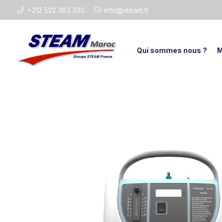
+212 522 363 330
info@steam.fr
Qui sommes nous ?
M