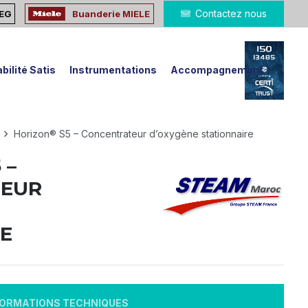
Contactez nous
MEG
Buanderie MIELE
bilité Satis
Instrumentations
Accompagnement
Horizon® S5 – Concentrateur d’oxygène stationnaire
 –
TEUR
E
FORMATIONS TECHNIQUES