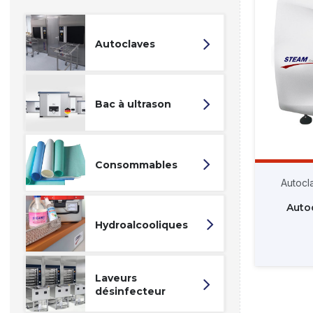
Autoclaves
Bac à ultrason
Consommables
Autocl
Auto
Hydroalcooliques
Laveurs
désinfecteur