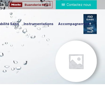
Contactez nous
MEG
Buanderie MIELE
bilité Satis
Instrumentations
Accompagnement