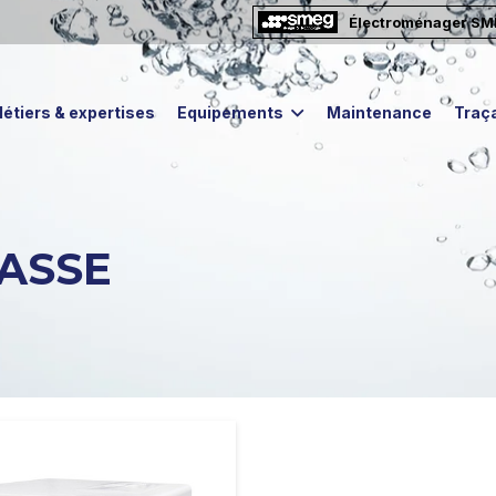
Électroménager S
étiers & expertises
Equipements
Maintenance
Traça
ASSE