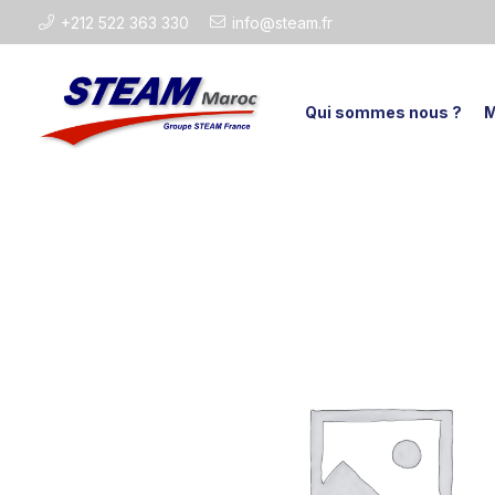
+212 522 363 330
info@steam.fr
Qui sommes nous ?
M