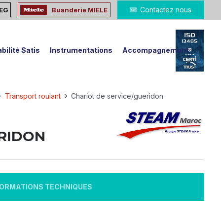
Contactez nous
MEG
Buanderie MIELE
bilité Satis
Instrumentations
Accompagnement
Transport roulant
Chariot de service/gueridon
ERIDON
FORMATIONS TECHNIQUES