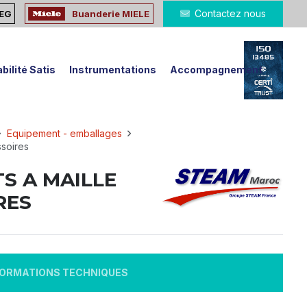
Contactez nous
MEG
Buanderie MIELE
bilité Satis
Instrumentations
Accompagnement
Equipement - emballages
ssoires
S A MAILLE
RES
FORMATIONS TECHNIQUES