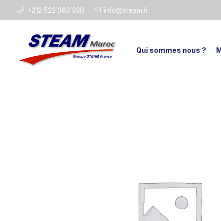
+212 522 363 330
info@steam.fr
Qui sommes nous ?
M