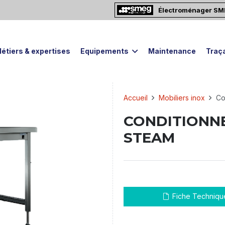
Électroménager S
étiers & expertises
Equipements
Maintenance
Traça
Accueil
Mobiliers inox
Co
CONDITIONN
STEAM
Fiche Techniqu