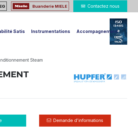
Contactez nous
MEG
Buanderie MIELE
bilité Satis
Instrumentations
Accompagnement
nditionnement Steam
EMENT
e
Demande d'informations