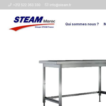
+212 522 363 330
info@steam.fr
Qui sommes nous ?
M