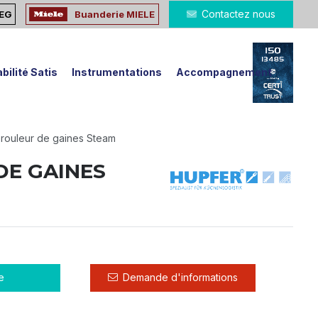
Contactez nous
MEG
Buanderie MIELE
bilité Satis
Instrumentations
Accompagnement
́rouleur de gaines Steam
DE GAINES
e
Demande d'informations