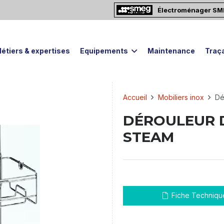
Électroménager S
étiers & expertises
Equipements
Maintenance
Traça
Accueil
Mobiliers inox
De
DÉROULEUR 
STEAM
Fiche Techniqu