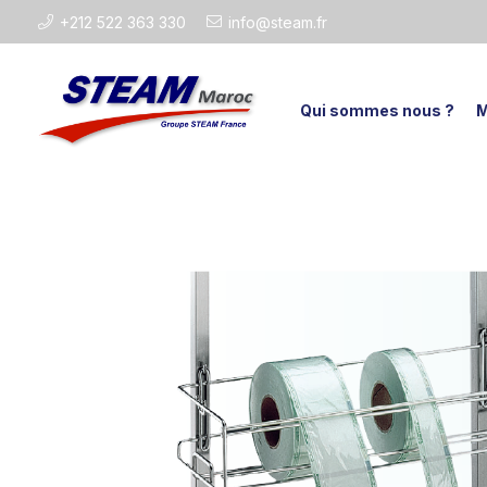
+212 522 363 330
info@steam.fr
Qui sommes nous ?
M