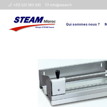
+212 522 363 330
info@steam.fr
Qui sommes nous ?
M