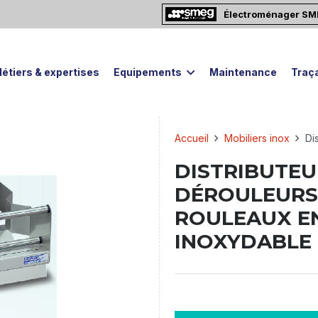
Électroménager S
étiers & expertises
Equipements
Maintenance
Traça
Accueil
Mobiliers inox
Di
DISTRIBUTEU
DÉROULEURS
ROULEAUX EN
INOXYDABLE